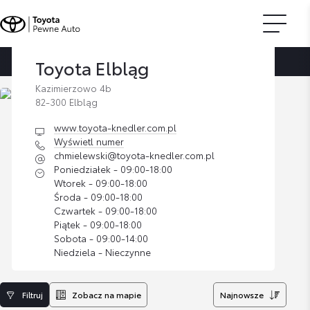
Toyota Elbląg
Strona główna
Znajdź dilera
Toyota Elbląg
Kazimierzowo 4b
82-300 Elbląg
www.toyota-knedler.com.pl
Wyświetl numer
chmielewski@toyota-knedler.com.pl
Poniedziałek - 09:00-18:00
Wtorek - 09:00-18:00
Środa - 09:00-18:00
Czwartek - 09:00-18:00
Piątek - 09:00-18:00
Sobota - 09:00-14:00
Niedziela - Nieczynne
Filtruj
Zobacz na mapie
Najnowsze